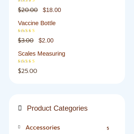
Original
Current
$
20.00
$
18.00
Rated
4.00
out of 5
price
price
Vaccine Bottle
was:
is:
$20.00.
$18.00.
Original
Current
$
3.00
$
2.00
Rated
4.00
out of 5
price
price
Scales Measuring
was:
is:
$3.00.
$2.00.
$
25.00
Rated
4.00
out of 5
Product Categories
Accessories
5