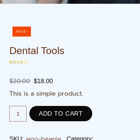
SALE!
Dental Tools
Rated
1
4.00
out of 5
Original
Current
$
20.00
$
18.00
based on
price
price
customer
This is a simple product.
rating
was:
is:
$20.00.
$18.00.
Dental
ADD TO CART
Tools
quantity
woo-beanie
SKU:
Category: