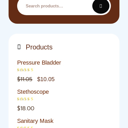
Search
for:
Products
Pressure Bladder
Original
Current
$
11.05
$
10.05
Rated
4.00
out of 5
price
price
Stethoscope
was:
is:
$11.05.
$10.05.
$
18.00
Rated
4.00
out of 5
Sanitary Mask