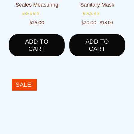
Scales Measuring
Sanitary Mask
Original
Current
Rated
Rated
$
25.00
$
20.00
$
18.00
4.00
4.00
price
price
out of 5
out of 5
was:
is:
ADD TO
ADD TO
$20.00.
$18.00.
CART
CART
SALE!