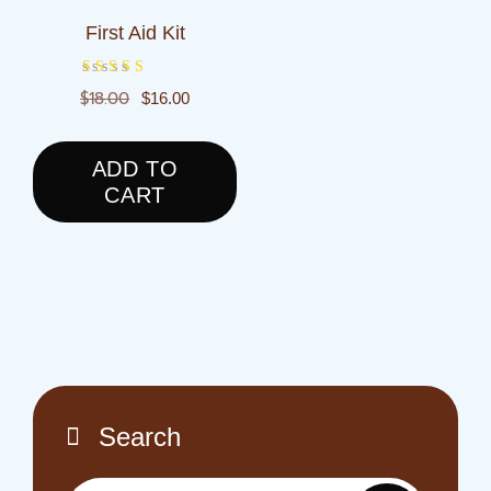
First Aid Kit
Original
Current
Rated
$
18.00
$
16.00
4.00
price
price
out of 5
was:
is:
ADD TO
$18.00.
$16.00.
CART
Search