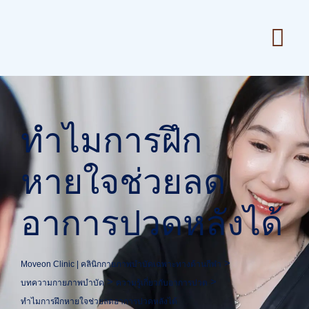
Skip
to
content
ทำไมการฝึก
หายใจช่วยลด
อาการปวดหลังได้
>
Moveon Clinic | คลินิกกายภาพบำบัดเฉพาะทางด้านกีฬา
>
>
บทความกายภาพบำบัด
ความรู้เกี่ยวกับอาการปวด
ทำไมการฝึกหายใจช่วยลดอาการปวดหลังได้