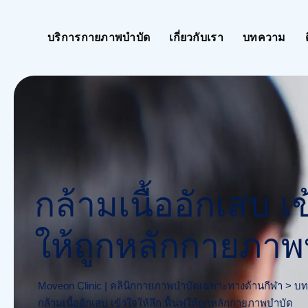
Skip
to
บริการกายภาพบำบัด
เกี่ยวกับเรา
บทความ
content
กล้ามเนื้ออักเสบ เข
ให้ถูกหลักกายภาพ
Moveon Clinic | คลินิกกายภาพบำบัดเฉพาะทางด้านกีฬา
>
บท
กล้ามเนื้ออักเสบ เข้าใจให้ลึก ฟื้นฟูให้ถูกหลักกายภาพบำบัด