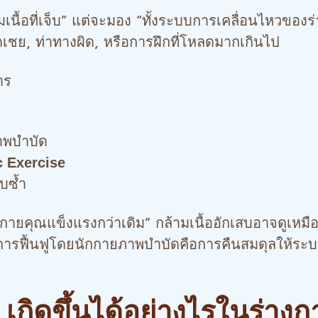
อที่เจ็บ” แต่จะมอง “ทั้งระบบการเคลื่อนไหวของร่
ชย, ท่าทางผิด, หรือการฝึกที่โหลดมากเกินไป
าร
าพบำบัด
c Exercise
็บซ้ำ
งกายคุณแข็งแรงกว่าเดิม”
กล้ามเนื้ออักเสบอาจดูเหมื
ม” การฟื้นฟูโดยนักกายภาพบำบัดคือการคืนสมดุลให้ระบ
 เกิดขึ้นได้อย่างไรในร่างก