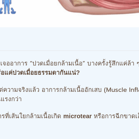
าร “ปวดเมื่อยกล้ามเนื้อ” บางครั้งรู้สึกแค่ล้า ๆ
 หรือแค่ปวดเมื่อยธรรมดากันแน่?
่ความจริงแล้ว อาการกล้ามเนื้ออักเสบ (Muscle Inf
นแรงกว่า
ี่เส้นใยกล้ามเนื้อเกิด
หรือการฉีกขาดเล็
microtear